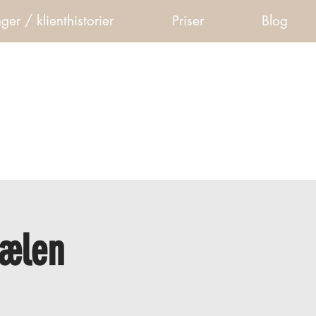
ger / klienthistorier
Priser
Blog
jælen