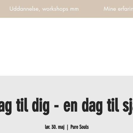
Uddannelse, workshops mm
Mine erfarin
ag til dig - en dag til s
lør. 30. maj
  |  
Pure Souls