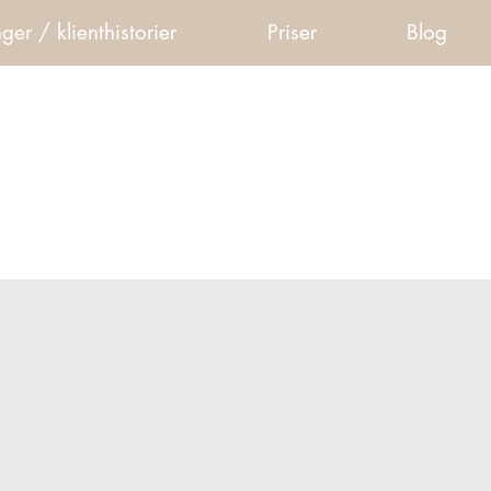
ger / klienthistorier
Priser
Blog