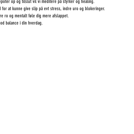
epoter op og tilslut vil vi meditere på styrker og healing.
 for at kunne give slip på evt stress, indre uro og blokeringer.
dre ro og mentalt føle dig mere afslappet.
 god balance i din hverdag.