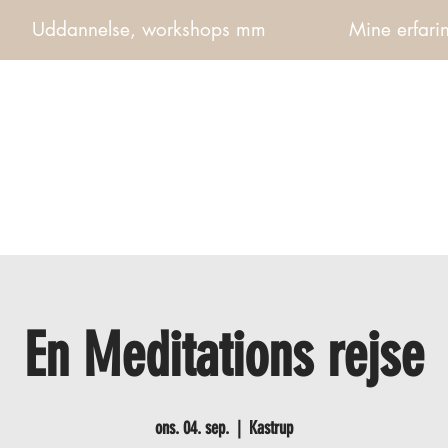
Uddannelse, workshops mm
Mine erfarin
En Meditations rejse
ons. 04. sep.
  |  
Kastrup