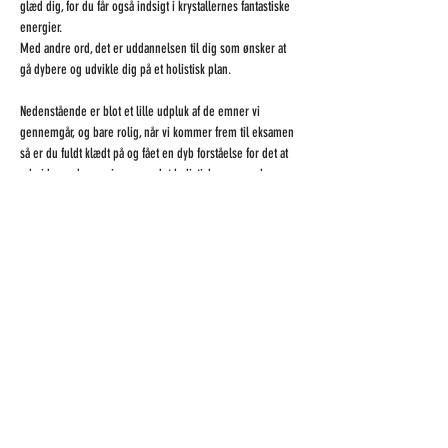
glæd dig, for du får også indsigt i krystallernes fantastiske 
energier.
Med andre ord, det er uddannelsen til dig som ønsker at 
gå dybere og udvikle dig på et holistisk plan.
Nedenstående er blot et lille udpluk af de emner vi 
gennemgår, og bare rolig, når vi kommer frem til eksamen 
så er du fuldt klædt på og fået en dyb forståelse for det at 
arbejde med energier og se det holistiske menneske.
Vis mere
Del dette event